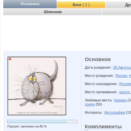
Основное
Блог
( 1 )
Др
Шпионаж
Основное
Дата рождения :
28 Август
Место рождения :
Россия
,
Н
Место нахождения :
Россия
Место проживания :
шоссе 
Любимые места :
Кремль
(3
озеро
(50)
Интересы :
Фотография
(15
Комплименты
Портрет заполнен на 85 %